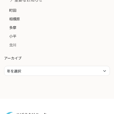
町田
相模原
多摩
小平
立川
アーカイブ