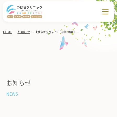
HOME
－
お知らせ
－
地域の皆さまへ【参加募集】地域勉強会＆交流会「認知症」9月30日(火)相模原市中央区淵野辺
お知らせ
NEWS