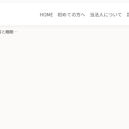
HOME
初めての方へ
当法人について
【開催レポート】勉強会「発達障害と睡眠障害について」 ＠nursing station Az