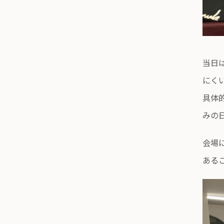
当日
にく
具体
みの
会場
ある