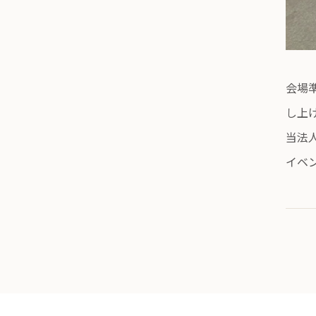
会場
し上
当法
イベ