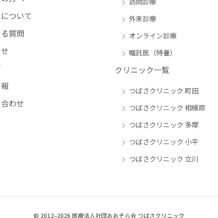
訪問診療
について
外来診療
る質問
オンライン診療
らせ
嘱託医（特養）
グ
クリニック一覧
情報
つばさクリニック 町田
合わせ
つばさクリニック 相模原
つばさクリニック 多摩
つばさクリニック 小平
つばさクリニック 立川
© 2012–2026
医療法人社団おおぞら会 つばさクリニック