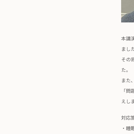
本講
まし
その
た。
また
「問
えし
対応
・睡