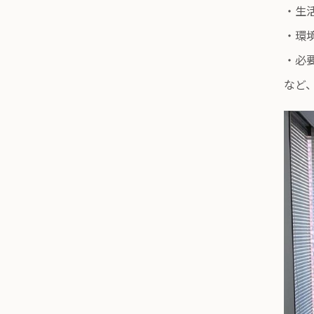
・生
・環
・必
など