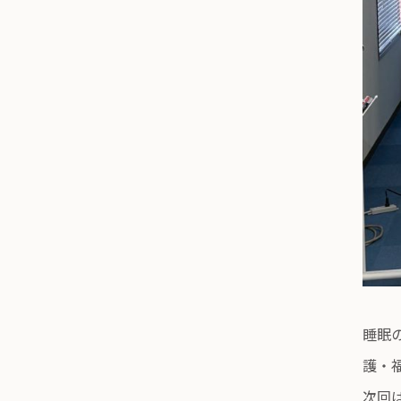
睡眠
護・
次回