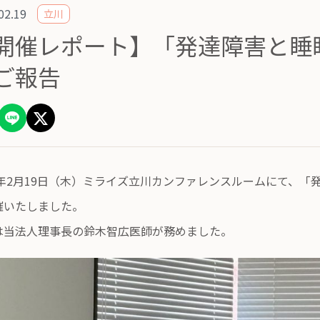
02.19
立川
開催レポート】「発達障害と睡
ご報告
26年2月19日（木）ミライズ立川カンファレンスルームにて、
催いたしました。
は当法人理事長の鈴木智広医師が務めました。