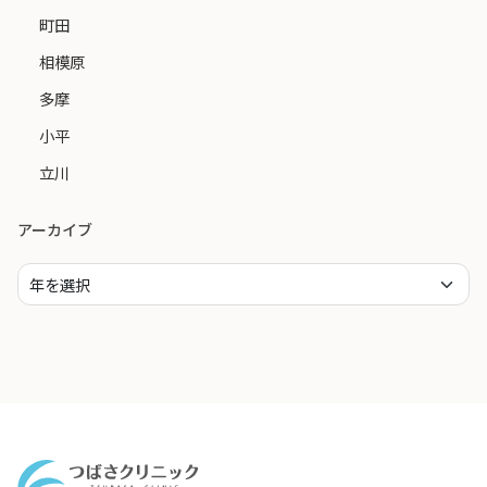
町田
相模原
多摩
小平
立川
アーカイブ