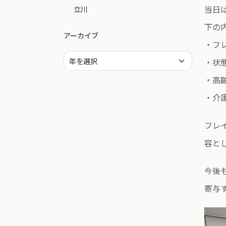
当日
立川
下の
アーカイブ
・フ
・状
・高
・介
フレ
容と
今後
寄与