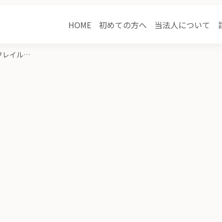
HOME
初めての方へ
当法人について
【開催レポート】「在宅でできるフレイル・サルコペニア予防と栄養管理」勉強会を開催