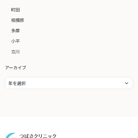
町田
相模原
多摩
小平
立川
アーカイブ