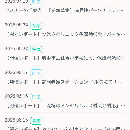
2026 07.10
町田
セミナーのご案内｜【参加募集】境界性パーソナリティ障害について学ぶセミナー＆交流会を相模原で開催します｜8月7日（金）
2026 06.24
多摩
【開催レポート】つばさクリニック多摩勉強会「パーキンソン病について～最先端では」
2026 06.22
多摩
【開催レポート】府中市立住吉小学校にて、保護者勉強会の講師を務めました
2026 06.17
町田
【開催レポート】訪問看護ステーション ベル様にて「ひきこもりと回避性パーソナリティ障害について」勉強会を開催しました
2026 06.16
町田
【開催レポート】「職場のメンタルヘルス対策と対応」勉強会を開催しました
2026 06.15
多摩
【開催レポート】やまとCo-Field主催セミナー「その同意、本当に大丈夫？ 医療・法律・家族の視点で考える意思決定支援」に登壇しました