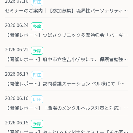
2026 07.10
町田
セミナーのご案内｜【参加募集】境界性パーソナリティ障害について学ぶセミナー＆交流会を相模原で開催します｜8月7日（金）
2026 06.24
多摩
【開催レポート】つばさクリニック多摩勉強会「パーキンソン病について～最先端では」
2026 06.22
多摩
【開催レポート】府中市立住吉小学校にて、保護者勉強会の講師を務めました
2026 06.17
町田
【開催レポート】訪問看護ステーション ベル様にて「ひきこもりと回避性パーソナリティ障害について」勉強会を開催しました
2026 06.16
町田
【開催レポート】「職場のメンタルヘルス対策と対応」勉強会を開催しました
2026 06.15
多摩
【開催レポート】やまとCo-Field主催セミナー「その同意、本当に大丈夫？ 医療・法律・家族の視点で考える意思決定支援」に登壇しました