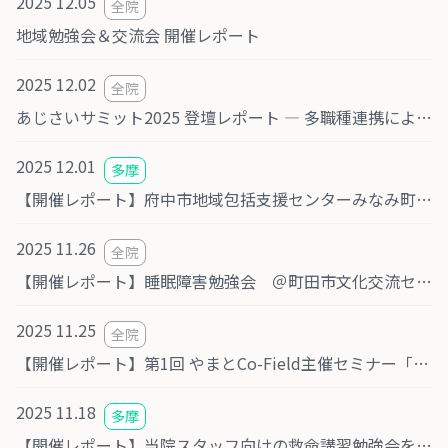
2025 12.05
全院
地域勉強会＆交流会 開催レポート
2025 12.02
全院
あじさいサミット2025 登壇レポート ― 多職種連携による事例発表：分身ロボット「OriHime」と精神科オンライン診療 ―
2025 12.01
多摩
【開催レポート】府中市地域包括支援センターみなみ町様 勉強会「大人の発達障害について」
2025 11.26
全院
【開催レポート】睡眠障害勉強会 ＠町田市文化交流センター
2025 11.25
全院
【開催レポート】第1回 やまとCo-Field主催セミナー「認知症 ― 新時代の認知症 理解と生活の工夫」
2025 11.18
多摩
【開催レポート】当院スタッフ向けの救命講習勉強会を開催しました。