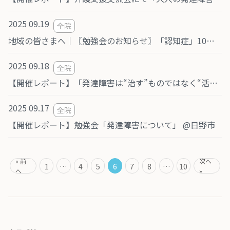
2025 09.19
全院
地域の皆さまへ｜〖勉強会のお知らせ〗「認知症」10月24日(金) 南町田グランベリーパーク Grandberry HALL 開催（共催：医療法人社団おおぞら会 つばさクリニック／ピース訪問看護ステーション）
2025 09.18
全院
【開催レポート】「発達障害は“治す”ものではなく“活かす”もの」（ナレッジカレッジ/Web配信）
2025 09.17
全院
【開催レポート】勉強会「発達障害について」 @日野市
« 前
次へ
1
…
4
5
6
7
8
…
10
へ
»