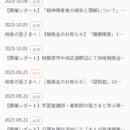
2025 10.06
全院
【開催レポート】「精神障害者の病気と理解について」研修を実施しました（社会福祉法人泰政会様）
2025 10.03
全院
地域の皆さまへ｜【勉強会のお知らせ】「睡眠障害」11月25日(火) 町田市文化交流センター5階「サルビア」開催（主催：医療法人社団おおぞら会 つばさクリニック）
2025 10.01
全院
【開催レポート】相模原市中央区淵野辺にて地域勉強会＆交流会「認知症」を開催しました（9/30）
2025 09.25
立川
地域の皆さまへ｜〖勉強会のお知らせ〗「認知症」10月21日(火) TAMA MIRAI SQUARE ミライズ立川カンファレンスルーム 開催
2025 09.22
全院
【開催レポート】学習塾講師・薬剤師の皆さまと学ぶ発達障害勉強会 @八王子市南大沢
2025 09.22
全院
【開催レポート】介護支援交流会にて「大人の発達障害について」を講演しました（相模原市南区）