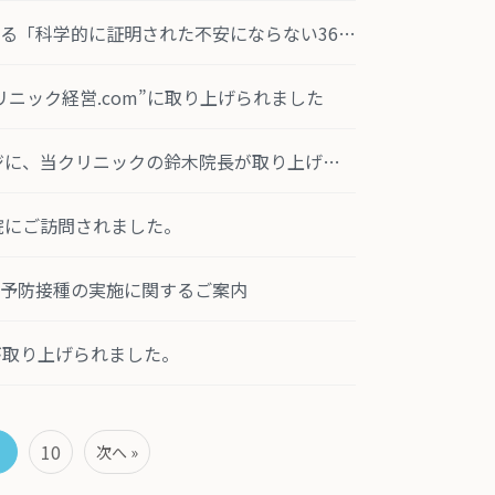
つばさクリニック相模原：荘司院長が講師を務める「科学的に証明された不安にならない36の方法」実践セミナーが開催されます。ストレス社会を乗り切るアイデア満載！是非ご視聴ください。
ニック経営.com”に取り上げられました
GEヘルスケア・ジャパン株式会社のホームページに、当クリニックの鈴木院長が取り上げられました。
院にご訪問されました。
予防接種の実施に関するご案内
当院が取り上げられました。
10
次へ »