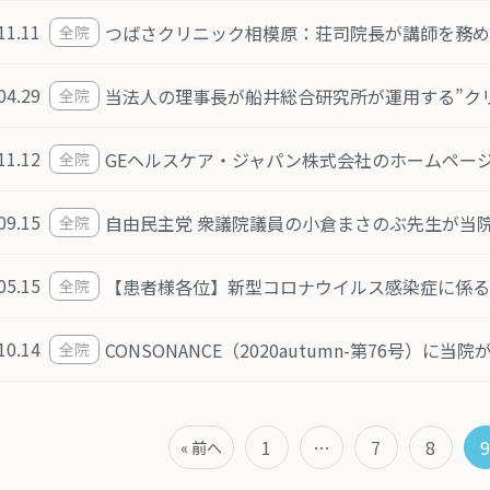
11.11
全院
04.29
当法人の理事長が船井総合研究所が運用する”クリ
全院
11.12
全院
09.15
自由民主党 衆議院議員の小倉まさのぶ先生が当
全院
05.15
【患者様各位】新型コロナウイルス感染症に係る
全院
10.14
CONSONANCE（2020autumn-第76号）に
全院
1
…
7
8
9
« 前へ