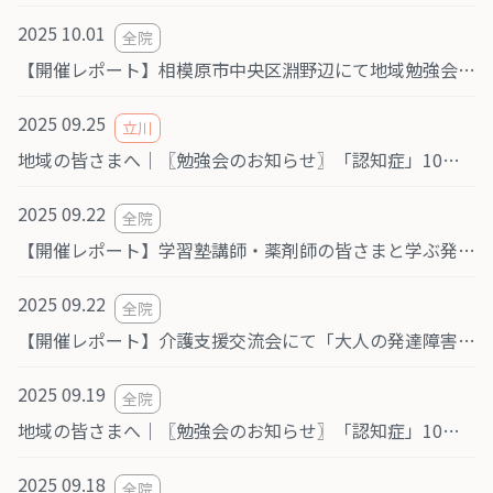
2025 10.01
全院
【開催レポート】相模原市中央区淵野辺にて地域勉強会＆交流会「認知症」を開催しました（9/30）
2025 09.25
立川
地域の皆さまへ｜〖勉強会のお知らせ〗「認知症」10月21日(火) TAMA MIRAI SQUARE ミライズ立川カンファレンスルーム 開催
2025 09.22
全院
【開催レポート】学習塾講師・薬剤師の皆さまと学ぶ発達障害勉強会 @八王子市南大沢
2025 09.22
全院
【開催レポート】介護支援交流会にて「大人の発達障害について」を講演しました（相模原市南区）
2025 09.19
全院
地域の皆さまへ｜〖勉強会のお知らせ〗「認知症」10月24日(金) 南町田グランベリーパーク Grandberry HALL 開催（共催：医療法人社団おおぞら会 つばさクリニック／ピース訪問看護ステーション）
2025 09.18
全院