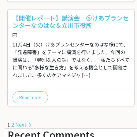
【開催レポート】講演会 ＠けあプランセ
ンターなのはな＆立川市役所
11月4日（火）けあプランセンターなのはな様にて、
「発達障害」をテーマに講演を行いました。今回の
講演は、「特別な人の話」ではなく、「私たちすべて
に関わる“多様な生き方」を考える機会として開催さ
れました。多くのケアマネジャ […]
Read more
投
1
2
Next
Recent Comments