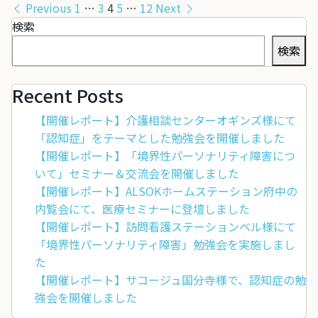
投
Previous
1
…
3
4
5
…
12
Next
稿
検索
の
検索
ペ
ー
Recent Posts
ジ
【開催レポート】介護相談センターオギンズ様にて
送
「認知症」をテーマとした勉強会を開催しました
り
【開催レポート】「境界性パーソナリティ障害につ
いて」セミナー＆交流会を開催しました
【開催レポート】ALSOKホームステーション府中の
内覧会にて、医療セミナーに登壇しました
【開催レポート】訪問看護ステーションベル様にて
「境界性パーソナリティ障害」勉強会を実施しまし
た
【開催レポート】サコージュ国分寺様で、認知症の勉
強会を開催しました